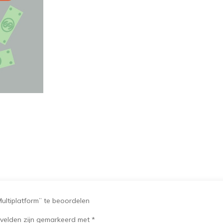
Multiplatform
aantal
ltiplatform” te beoordelen
 velden zijn gemarkeerd met
*