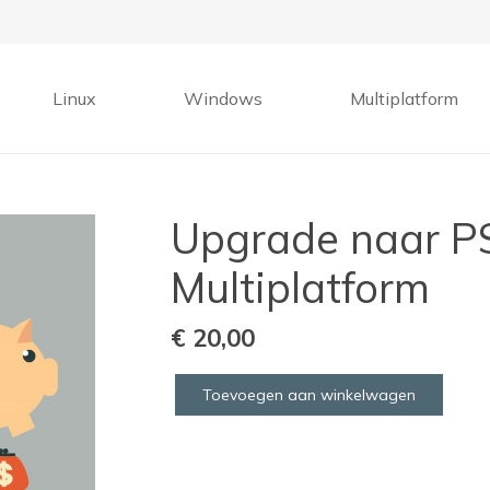
Linux
Windows
Multiplatform
Upgrade naar P
Multiplatform
€
20,00
Toevoegen aan winkelwagen
Upgrade
naar
PSU
Kassa