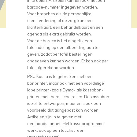
in te delen. Artikelen kunnen ook met een
barcode-nummer ingegeven worden.
Voor branches als de persoonlijke
dienstverlening of de zorg kan een
klantenkaart, een behandelkaart en een
agenda als extra gebruikt worden.
Voor de horeca is het mogelijk een
tafelindeling op een afbeelding aan te
geven, zodat per tafel bestellingen
opgegeven kunnen worden. Er kan ook per
tafel afgerekend worden.
PSU Kassa is te gebruiken met een
bonprinter, maar ook met een voordelige
labelprinter -zoals Dymo- als kassabon-
printer, met thermische rollen. De kassabon
is zelf te ontwerpen, maar er is ook een
voorbeeld dat aangepast kan worden.
Artikelen zijn in te geven met
een handscanner. Het kassaprogramma
werkt ook op een touchscreen
(aanraakscherm).