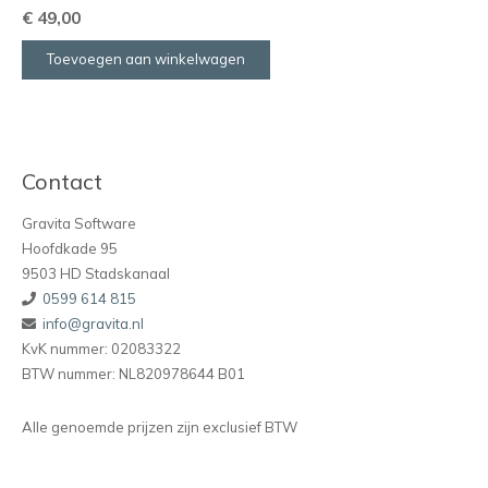
€
49,00
Toevoegen aan winkelwagen
Contact
Gravita Software
Hoofdkade 95
9503 HD Stadskanaal
0599 614 815
info@gravita.nl
KvK nummer: 02083322
BTW nummer: NL820978644 B01
Alle genoemde prijzen zijn exclusief BTW