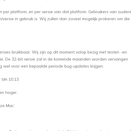
 per platform, en per versie van dat platform. Gebruikers van ouder
/versie in gebruik is. Wij zullen dan zoveel mogelijk proberen om die
rsies bruikbaar. Wij zijn op dit moment volop bezig met testen -en
sie. De 32-bit versie zal in de komende maanden worden vervangen
nog wel voor een bepaalde periode bug-updates krijgen.
 t/m 10.13.
 en hoger.
ze Mac’.