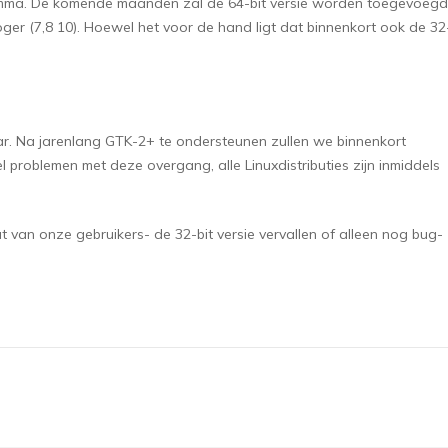
amma. De komende maanden zal de 64-bit versie worden toegevoegd
ger (7,8 10). Hoewel het voor de hand ligt dat binnenkort ook de 32
gbaar. Na jarenlang GTK-2+ te ondersteunen zullen we binnenkort
 problemen met deze overgang, alle Linuxdistributies zijn inmiddels
put van onze gebruikers- de 32-bit versie vervallen of alleen nog bug-