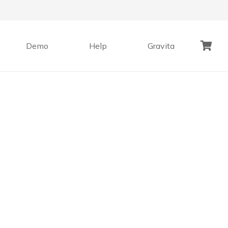
Demo
Help
Gravita
Geen producten in de winkelwagen.