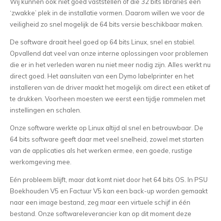
Wij kunnen ook niet goed vaststellen of die 32 bits libraries een
‘zwakke’ plek in de installatie vormen. Daarom willen we voor de
veiligheid zo snel mogelijk de 64 bits versie beschikbaar maken.
De software draait heel goed op 64 bits Linux, snel en stabiel.
Opvallend dat veel van onze interne oplossingen voor problemen
die er in het verleden waren nu niet meer nodig zijn. Alles werkt nu
direct goed. Het aansluiten van een Dymo labelprinter en het
installeren van de driver maakt het mogelijk om direct een etiket af
te drukken. Voorheen moesten we eerst een tijdje rommelen met
instellingen en schalen.
Onze software werkte op Linux altijd al snel en betrouwbaar. De
64 bits software geeft daar met veel snelheid, zowel met starten
van de applicaties als het werken ermee, een goede, rustige
werkomgeving mee.
Eén probleem blijft, maar dat komt niet door het 64 bits OS. In PSU
Boekhouden V5 en Factuur V5 kan een back-up worden gemaakt
naar een image bestand, zeg maar een virtuele schijf in één
bestand. Onze softwareleverancier kan op dit moment deze